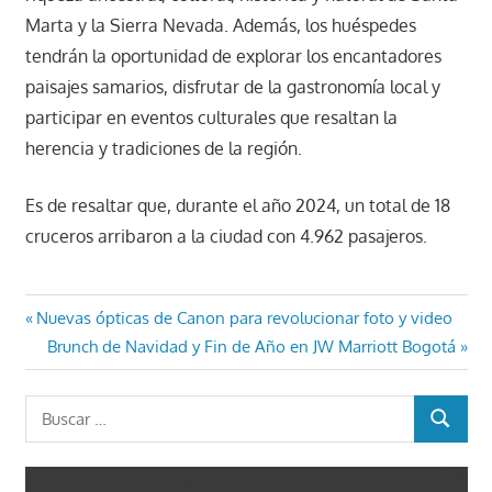
Marta y la Sierra Nevada. Además, los huéspedes
tendrán la oportunidad de explorar los encantadores
paisajes samarios, disfrutar de la gastronomía local y
participar en eventos culturales que resaltan la
herencia y tradiciones de la región.
Es de resaltar que, durante el año 2024, un total de 18
cruceros arribaron a la ciudad con 4.962 pasajeros.
Navegación
Entrada
Nuevas ópticas de Canon para revolucionar foto y video
anterior:
Entrada
Brunch de Navidad y Fin de Año en JW Marriott Bogotá
de
siguiente:
entradas
Buscar:
BUSCAR