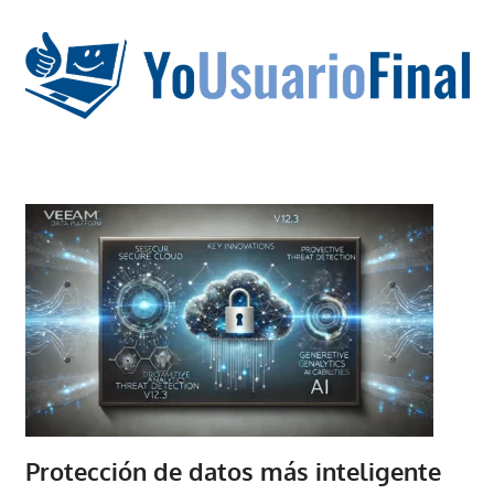
Saltar
al
contenido
La
tecnología
no
tiene
que
estar
en
chino
Protección de datos más inteligente