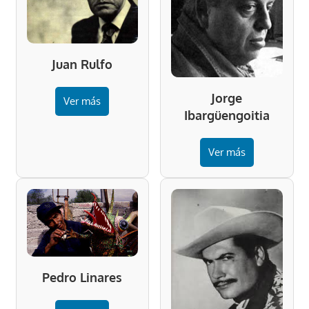
Juan Rulfo
Jorge
Ver más
Ibargüengoitia
Ver más
Pedro Linares