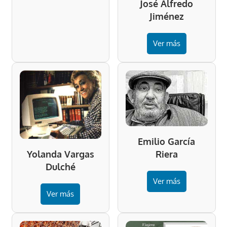
José Alfredo
Jiménez
Ver más
Emilio García
Riera
Yolanda Vargas
Dulché
Ver más
Ver más