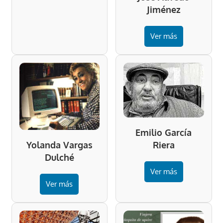
Jiménez
Ver más
Emilio García
Riera
Yolanda Vargas
Dulché
Ver más
Ver más