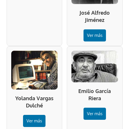
José Alfredo
Jiménez
Ver más
Emilio García
Riera
Yolanda Vargas
Dulché
Ver más
Ver más