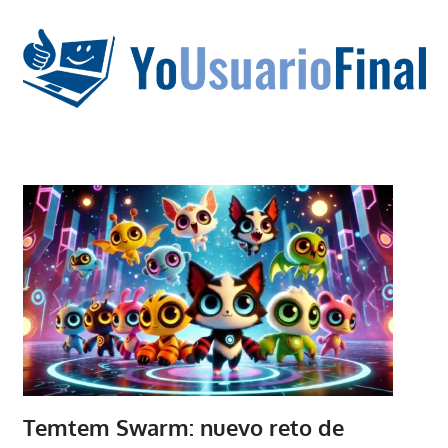
Saltar
al
contenido
La
tecnología
no
tiene
que
estar
en
chino
Temtem Swarm: nuevo reto de