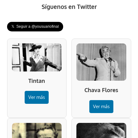
Síguenos en Twitter
𝕏 Seguir a @yousuariofinal
Tintan
Chava Flores
Ver más
Ver más