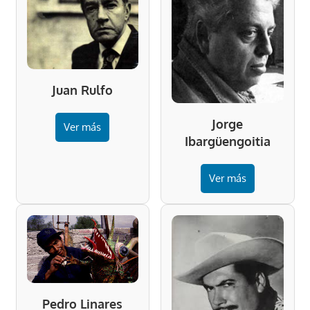
Juan Rulfo
Jorge
Ver más
Ibargüengoitia
Ver más
Pedro Linares