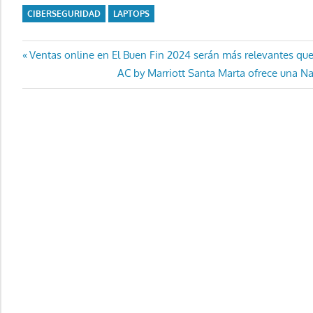
CIBERSEGURIDAD
LAPTOPS
Navegación
Entrada
Ventas online en El Buen Fin 2024 serán más relevantes que
anterior:
Entrada
AC by Marriott Santa Marta ofrece una Na
de
siguiente:
entradas