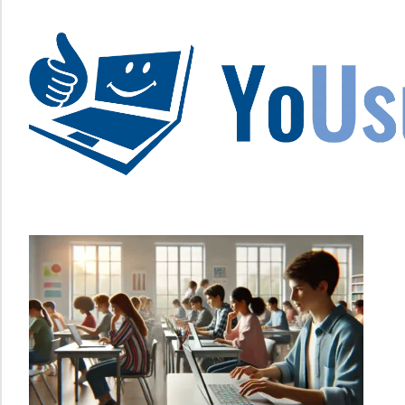
Saltar
al
contenido
La
tecnología
no
tiene
que
estar
en
chino