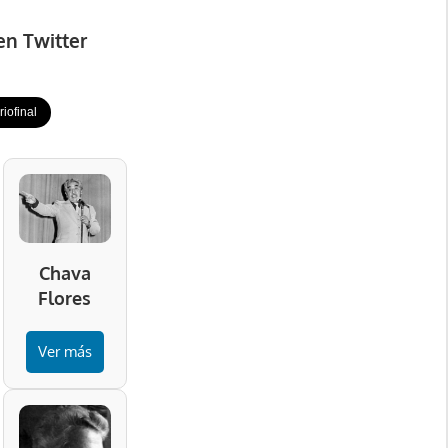
en Twitter
iofinal
Chava
Flores
Ver más