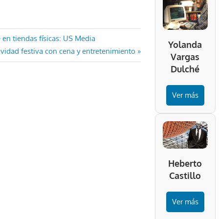
 en tiendas físicas: US Media
Yolanda
vidad festiva con cena y entretenimiento
Vargas
Dulché
Ver más
Heberto
Castillo
Ver más