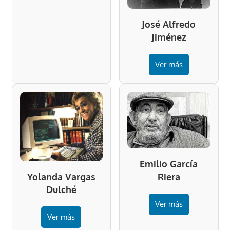
José Alfredo
Jiménez
Ver más
Emilio García
Riera
Yolanda Vargas
Dulché
Ver más
Ver más