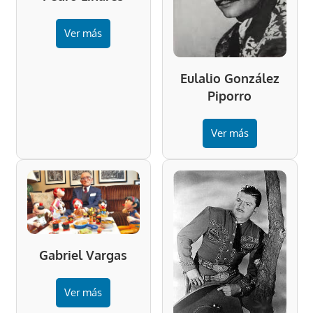
Ver más
Eulalio González
Piporro
Ver más
Gabriel Vargas
Ver más