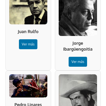
Juan Rulfo
Jorge
Ver más
Ibargüengoitia
Ver más
Pedro Linares