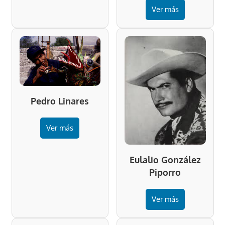
Ver más
Pedro Linares
Ver más
Eulalio González
Piporro
Ver más