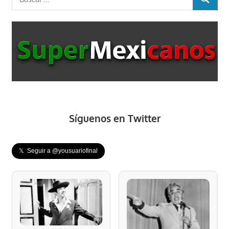
BUSCAR
Síguenos en Twitter
𝕏 Seguir a @yousuariofinal