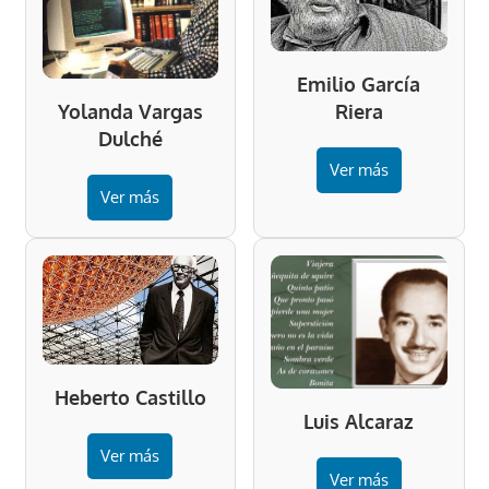
Emilio García
Riera
Yolanda Vargas
Dulché
Ver más
Ver más
Heberto Castillo
Luis Alcaraz
Ver más
Ver más