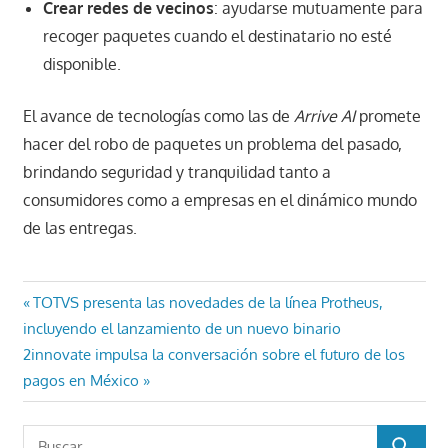
Crear redes de vecinos
: ayudarse mutuamente para
recoger paquetes cuando el destinatario no esté
disponible.
El avance de tecnologías como las de
Arrive AI
promete
hacer del robo de paquetes un problema del pasado,
brindando seguridad y tranquilidad tanto a
consumidores como a empresas en el dinámico mundo
de las entregas.
Navegación
Entrada
TOTVS presenta las novedades de la línea Protheus,
anterior:
incluyendo el lanzamiento de un nuevo binario
de
Entrada
2innovate impulsa la conversación sobre el futuro de los
entradas
siguiente:
pagos en México
Buscar: