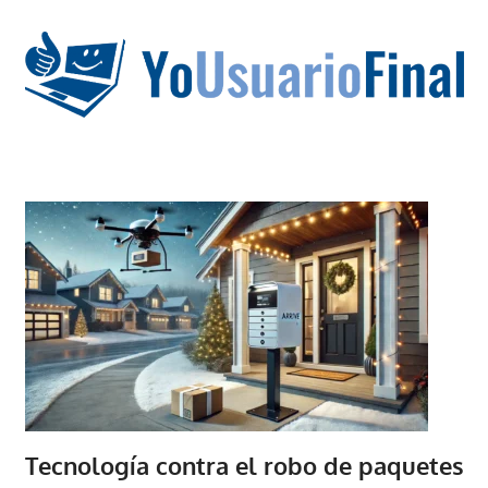
Saltar
al
contenido
La
tecnología
no
tiene
que
estar
en
chino
Tecnología contra el robo de paquetes