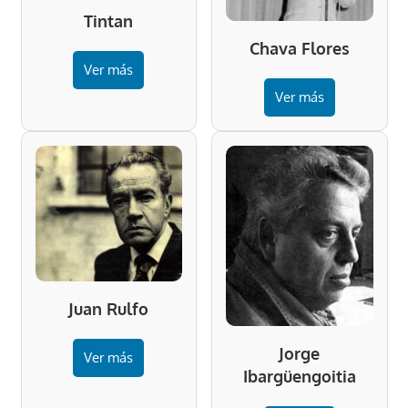
Tintan
Chava Flores
Ver más
Ver más
Juan Rulfo
Jorge
Ver más
Ibargüengoitia