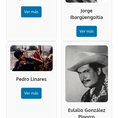
Jorge
Ver más
Ibargüengoitia
Ver más
Pedro Linares
Ver más
Eulalio González
Piporro