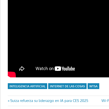
INTELIGENCIA ARTIFICIAL
INTERNET DE LAS COSAS
WTSA
Navegación
Entrada
Entr
Suiza refuerza su liderazgo en IA para CES 2025
Wi-F
anterior:
sigu