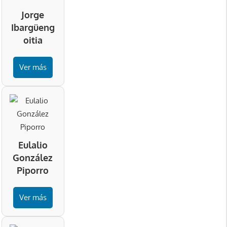
Jorge
Ibargüeng
oitia
Ver más
Eulalio
González
Piporro
Ver más