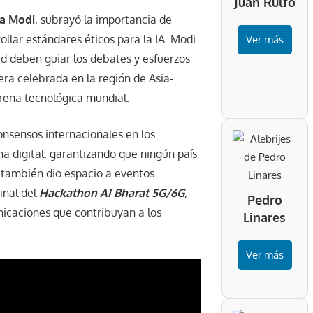
Juan Rulfo
a Modi
, subrayó la importancia de
ollar estándares éticos para la IA. Modi
Ver más
ad deben guiar los debates y esfuerzos
era celebrada en la región de Asia-
 arena tecnológica mundial.
onsensos internacionales en los
a digital, garantizando que ningún país
a también dio espacio a eventos
inal del
Hackathon AI Bharat 5G/6G
,
Pedro
icaciones que contribuyan a los
Linares
Ver más