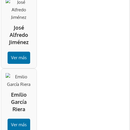
José
Alfredo
Jiménez
Ver más
Emilio
García
Riera
Ver más