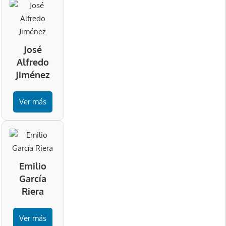
José
Alfredo
Jiménez
Ver más
Emilio
García
Riera
Ver más