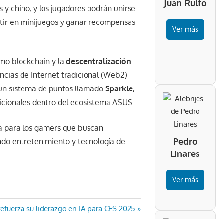
Juan Rulfo
s y chino, y los jugadores podrán unirse
etir en minijuegos y ganar recompensas
Ver más
mo blockchain y la
descentralización
ncias de Internet tradicional (Web2)
un sistema de puntos llamado
Sparkle
,
icionales dentro del ecosistema ASUS.
a para los gamers que buscan
Pedro
ndo entretenimiento y tecnología de
Linares
Ver más
a
refuerza su liderazgo en IA para CES 2025