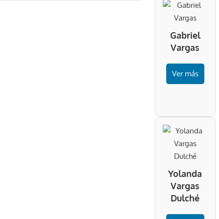
nte:
Gabriel
Vargas
Ver más
Yolanda
Vargas
Dulché