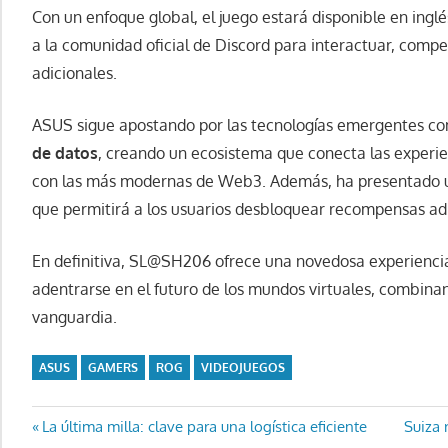
Con un enfoque global, el juego estará disponible en inglé
a la comunidad oficial de Discord para interactuar, comp
adicionales.
ASUS sigue apostando por las tecnologías emergentes co
de datos
, creando un ecosistema que conecta las experie
con las más modernas de Web3. Además, ha presentado 
que permitirá a los usuarios desbloquear recompensas ad
En definitiva, SL@SH206 ofrece una novedosa experienci
adentrarse en el futuro de los mundos virtuales, combina
vanguardia.
ASUS
GAMERS
ROG
VIDEOJUEGOS
Navegación
Entrada
Entrad
La última milla: clave para una logística eficiente
Suiza 