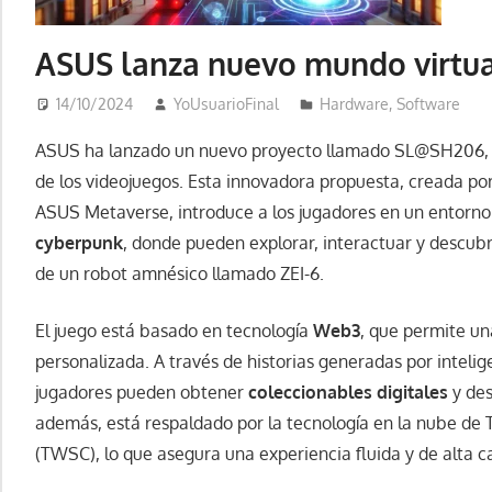
ASUS lanza nuevo mundo virtu
14/10/2024
YoUsuarioFinal
Hardware
,
Software
ASUS ha lanzado un nuevo proyecto llamado SL@SH206, di
de los videojuegos. Esta innovadora propuesta, creada p
ASUS Metaverse, introduce a los jugadores en un entorno v
cyberpunk
, donde pueden explorar, interactuar y descub
de un robot amnésico llamado ZEI-6.
El juego está basado en tecnología
Web3
, que permite un
personalizada. A través de historias generadas por inteligen
jugadores pueden obtener
coleccionables digitales
y de
además, está respaldado por la tecnología en la nube de
(TWSC), lo que asegura una experiencia fluida y de alta ca