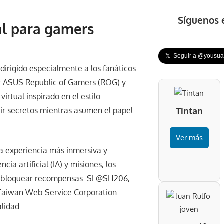
Síguenos 
al para gamers
𝕏 Seguir a @yousuar
rigido especialmente a los fanáticos
or ASUS Republic of Gamers (ROG) y
irtual inspirado en el estilo
rir secretos mientras asumen el papel
Tintan
Ver más
a experiencia más inmersiva y
cia artificial (IA) y misiones, los
sbloquear recompensas. SL@SH206,
 Taiwan Web Service Corporation
lidad.