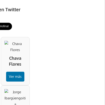
en Twitter
iofinal
Chava
Flores
Ver más