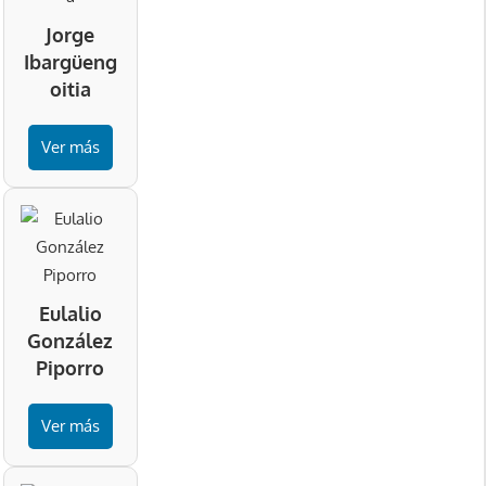
Jorge
Ibargüeng
oitia
Ver más
Eulalio
González
Piporro
Ver más