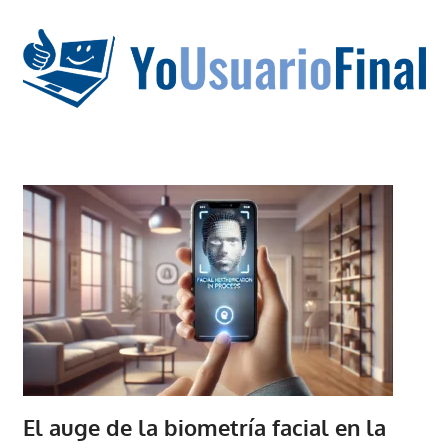
Saltar
al
contenido
La
tecnología
no
tiene
que
estar
en
chino
El auge de la biometría facial en la