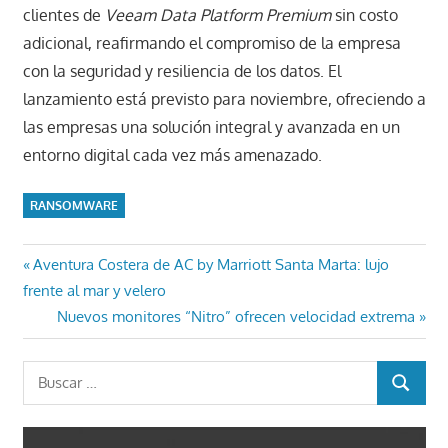
clientes de
Veeam Data Platform Premium
sin costo
adicional, reafirmando el compromiso de la empresa
con la seguridad y resiliencia de los datos. El
lanzamiento está previsto para noviembre, ofreciendo a
las empresas una solución integral y avanzada en un
entorno digital cada vez más amenazado.
RANSOMWARE
Navegación
Entrada
Aventura Costera de AC by Marriott Santa Marta: lujo
anterior:
frente al mar y velero
de
Entrada
Nuevos monitores “Nitro” ofrecen velocidad extrema
entradas
siguiente:
Buscar:
BUSCAR