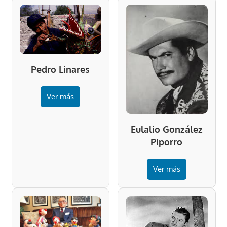
Pedro Linares
Ver más
Eulalio González
Piporro
Ver más