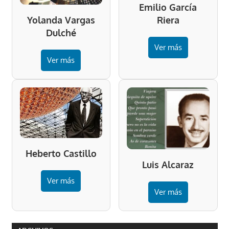
Emilio García
Riera
Yolanda Vargas
Dulché
Ver más
Ver más
Heberto Castillo
Luis Alcaraz
Ver más
Ver más