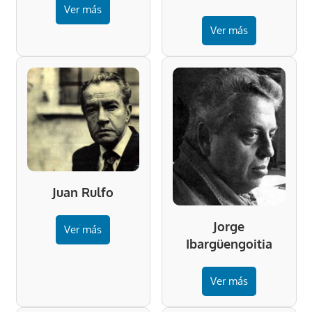
Ver más
Ver más
Juan Rulfo
Jorge
Ver más
Ibargüengoitia
Ver más