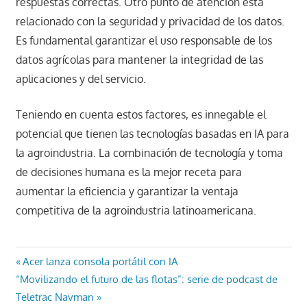
respuestas correctas. Otro punto de atención está
relacionado con la seguridad y privacidad de los datos.
Es fundamental garantizar el uso responsable de los
datos agrícolas para mantener la integridad de las
aplicaciones y del servicio.
Teniendo en cuenta estos factores, es innegable el
potencial que tienen las tecnologías basadas en IA para
la agroindustria. La combinación de tecnología y toma
de decisiones humana es la mejor receta para
aumentar la eficiencia y garantizar la ventaja
competitiva de la agroindustria latinoamericana.
Navegación
Entrada
Acer lanza consola portátil con IA
Entrada
anterior:
“Movilizando el futuro de las flotas”: serie de podcast de
de
siguiente:
Teletrac Navman