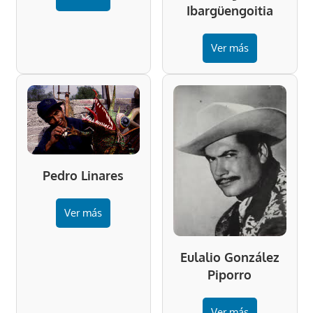
Ibargüengoitia
Ver más
Pedro Linares
Ver más
Eulalio González
Piporro
Ver más