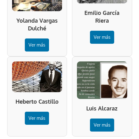
Emilio García
Riera
Yolanda Vargas
Dulché
Ver más
Ver más
Heberto Castillo
Luis Alcaraz
Ver más
Ver más