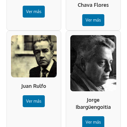
Chava Flores
Ver más
Ver más
Juan Rulfo
Jorge
Ver más
Ibargüengoitia
Ver más