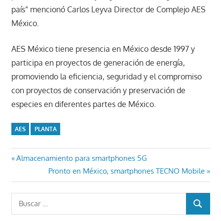
país” mencionó Carlos Leyva Director de Complejo AES
México.
AES México tiene presencia en México desde 1997 y
participa en proyectos de generación de energía,
promoviendo la eficiencia, seguridad y el compromiso
con proyectos de conservación y preservación de
especies en diferentes partes de México.
AES
PLANTA
Navegación
Entrada
Almacenamiento para smartphones 5G
anterior:
Entrada
Pronto en México, smartphones TECNO Mobile
de
siguiente:
entradas
Buscar:
BUSCAR