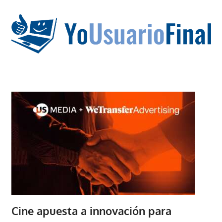
Saltar
al
contenido
La
tecnología
no
tiene
que
estar
en
chino
Cine apuesta a innovación para