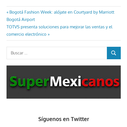
Navegación
Entrada
Bogotá Fashion Week: alójate en Courtyard by Marriott
anterior:
Bogotá Airport
de
Entrada
TOTVS presenta soluciones para mejorar las ventas y el
entradas
siguiente:
comercio electrónico
Buscar:
BUSCAR
Síguenos en Twitter