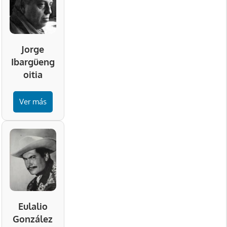
Jorge
Ibargüeng
oitia
Ver más
Eulalio
González