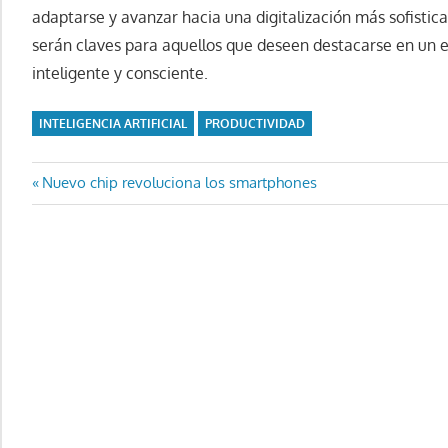
adaptarse y avanzar hacia una digitalización más sofistica
serán claves para aquellos que deseen destacarse en un e
inteligente y consciente.
INTELIGENCIA ARTIFICIAL
PRODUCTIVIDAD
Navegación
Entrada
Nuevo chip revoluciona los smartphones
anterior:
de
entradas