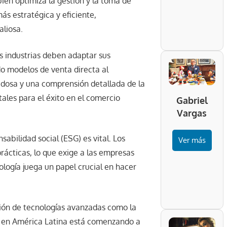
ién optimiza la gestión y la toma de
ás estratégica y eficiente,
aliosa.
s industrias deben adaptar sus
do modelos de venta directa al
adosa y una comprensión detallada de la
tales para el éxito en el comercio
Gabriel
Vargas
abilidad social (ESG) es vital. Los
Ver más
rácticas, lo que exige a las empresas
logía juega un papel crucial en hacer
ción de tecnologías avanzadas como la
ro en América Latina está comenzando a