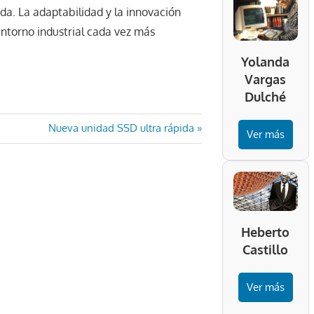
da. La adaptabilidad y la innovación
ntorno industrial cada vez más
Yolanda
Vargas
Dulché
Entrada
Nueva unidad SSD ultra rápida
Ver más
siguiente:
Heberto
Castillo
Ver más