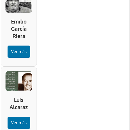
Emilio
García
Riera
Ver más
Luis
Alcaraz
Ver más