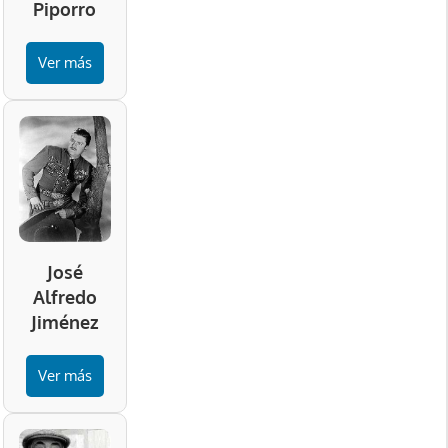
Piporro
Ver más
José
Alfredo
Jiménez
Ver más