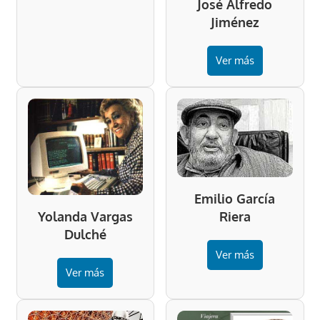
José Alfredo
Jiménez
Ver más
Emilio García
Riera
Yolanda Vargas
Dulché
Ver más
Ver más