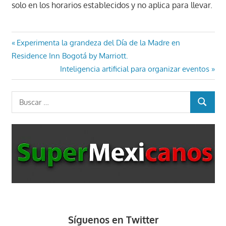
solo en los horarios establecidos y no aplica para llevar.
Navegación
Entrada
Experimenta la grandeza del Día de la Madre en
anterior:
Residence Inn Bogotá by Marriott.
de
Entrada
Inteligencia artificial para organizar eventos
entradas
siguiente:
Buscar:
BUSCAR
Síguenos en Twitter