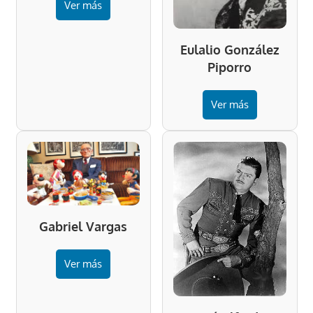
Ver más
Eulalio González
Piporro
Ver más
Gabriel Vargas
Ver más