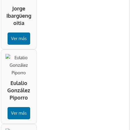
Jorge
Ibargüeng
oitia
Ver más
Eulalio
González
Piporro
Ver más