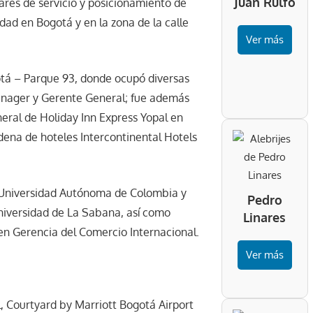
Juan Rulfo
dares de servicio y posicionamiento de
idad en Bogotá y en la zona de la calle
Ver más
otá – Parque 93, donde ocupó diversas
anager y Gerente General; fue además
eral de Holiday Inn Express Yopal en
ena de hoteles Intercontinental Hotels
 Universidad Autónoma de Colombia y
Pedro
Universidad de La Sabana, así como
Linares
 en Gerencia del Comercio Internacional.
Ver más
, Courtyard by Marriott Bogotá Airport