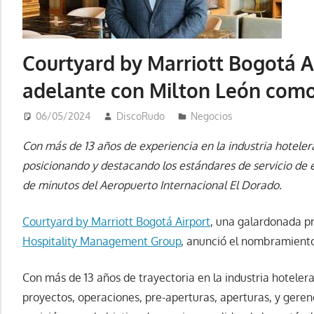
Courtyard by Marriott Bogotá A
adelante con Milton León com
06/05/2024
DiscoRudo
Negocios
Con más de 13 años de experiencia en la industria hotelera
posicionando y destacando los estándares de servicio de 
de minutos del Aeropuerto Internacional El Dorado.
Courtyard by Marriott Bogotá Airport
, una galardonada p
Hospitality Management Group
, anunció el nombramient
Con más de 13 años de trayectoria en la industria hotele
proyectos, operaciones, pre-aperturas, aperturas, y gere