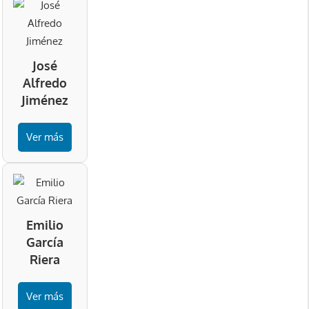
José
Alfredo
Jiménez
Ver más
Emilio
García
Riera
Ver más