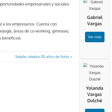
 oportunidades empresariales y sociales
Gabriel
Vargas
al a los empresarios. Cuenta con
nología, áreas de co-working, gimnasio,
Ver más
s beneficios.
Entrada
Selphy celebra 20 años de fotos
siguiente:
Yolanda
Vargas
Dulché