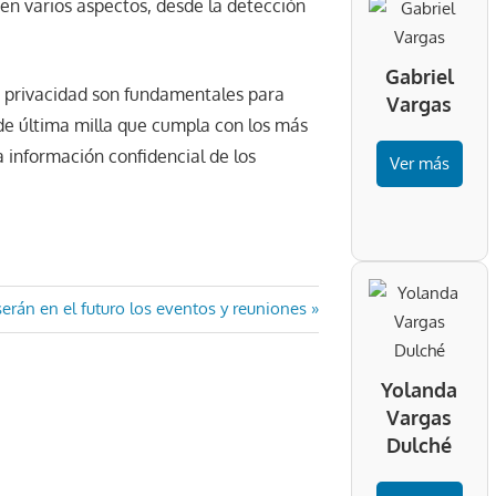
en varios aspectos, desde la detección
Gabriel
la privacidad son fundamentales para
Vargas
de última milla que cumpla con los más
a información confidencial de los
Ver más
ada
serán en el futuro los eventos y reuniones
iente:
Yolanda
Vargas
Dulché