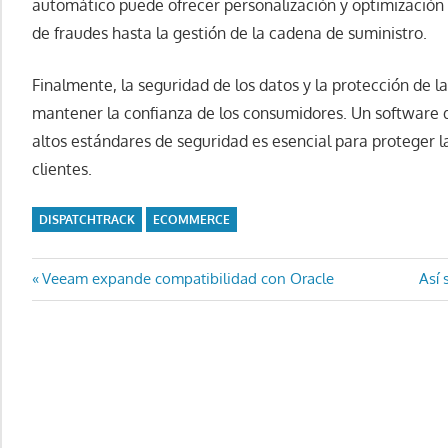
automático puede ofrecer personalización y optimización 
de fraudes hasta la gestión de la cadena de suministro.
Finalmente, la seguridad de los datos y la protección de 
mantener la confianza de los consumidores. Un software 
altos estándares de seguridad es esencial para proteger l
clientes.
DISPATCHTRACK
ECOMMERCE
Navegación
Entrada
Entr
Veeam expande compatibilidad con Oracle
Así 
anterior:
sigu
de
entradas