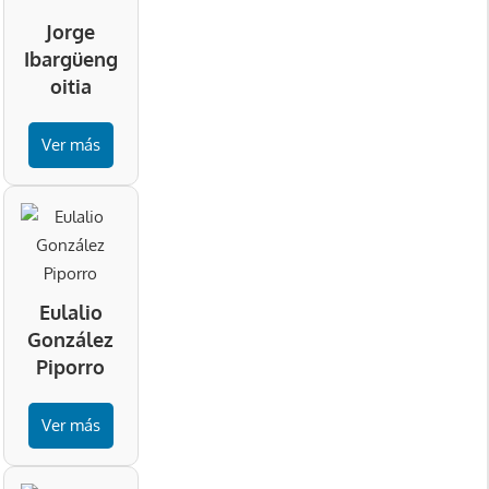
Jorge
Ibargüeng
oitia
Ver más
Eulalio
González
Piporro
Ver más