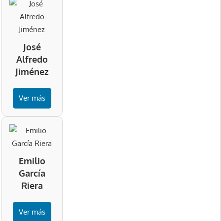
José
Alfredo
Jiménez
Ver más
Emilio
García
Riera
Ver más