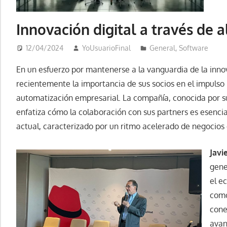
Innovación digital a través de a
12/04/2024
YoUsuarioFinal
General
,
Software
En un esfuerzo por mantenerse a la vanguardia de la inno
recientemente la importancia de sus socios en el impulso h
automatización empresarial. La compañía, conocida por su
enfatiza cómo la colaboración con sus partners es esencia
actual, caracterizado por un ritmo acelerado de negocios e
Javi
gene
el e
como
cone
avan