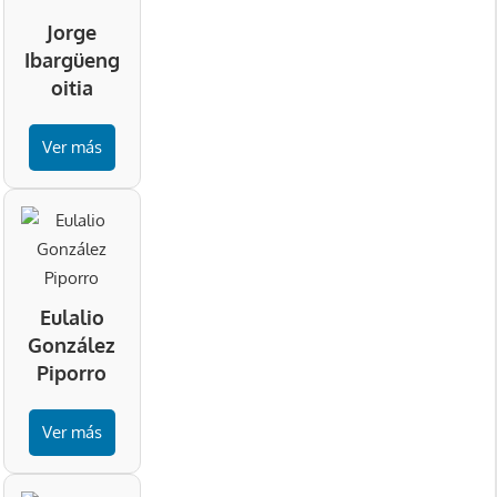
Jorge
Ibargüeng
oitia
Ver más
Eulalio
González
Piporro
Ver más