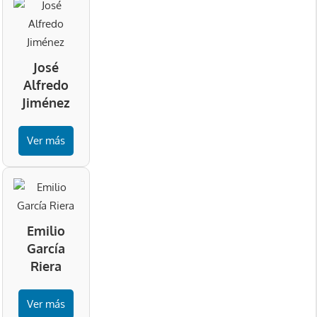
José
Alfredo
Jiménez
Ver más
Emilio
García
Riera
Ver más