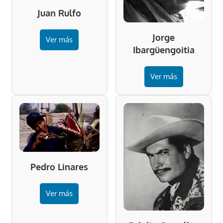
Juan Rulfo
Jorge
Ver más
Ibargüengoitia
Ver más
Pedro Linares
Ver más