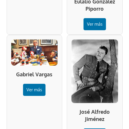
Eulalio González
Piporro
Ver más
Gabriel Vargas
Ver más
José Alfredo
Jiménez