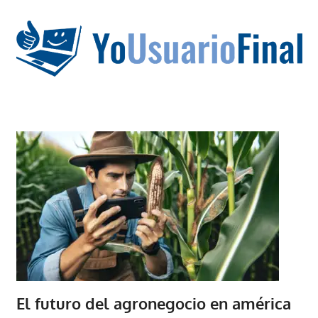
Saltar
al
contenido
La
tecnología
no
tiene
que
estar
en
chino
El futuro del agronegocio en américa