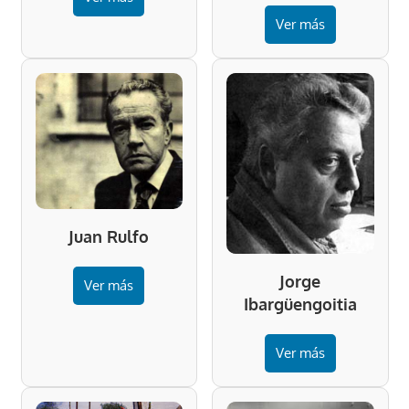
Ver más
Juan Rulfo
Jorge
Ver más
Ibargüengoitia
Ver más