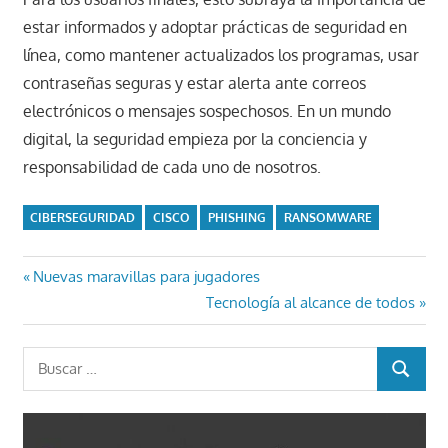
estar informados y adoptar prácticas de seguridad en
línea, como mantener actualizados los programas, usar
contraseñas seguras y estar alerta ante correos
electrónicos o mensajes sospechosos. En un mundo
digital, la seguridad empieza por la conciencia y
responsabilidad de cada uno de nosotros.
CIBERSEGURIDAD
CISCO
PHISHING
RANSOMWARE
Navegación
Entrada
Nuevas maravillas para jugadores
anterior:
Entrada
Tecnología al alcance de todos
de
siguiente:
entradas
Buscar:
BUSCAR