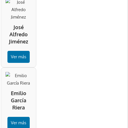
José
Alfredo
Jiménez
Ver más
Emilio
García
Riera
Ver más