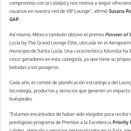
compromiso con la calidad y nos motiva a seguir ofrecien
usuarios en nuestra red de VIP Lounge”, afirmó
Susana Ro
GAP
.
Así mismo, México también obtuvo el premio
Pioneer of 
Lucía by The Grand Lounge Elite, ubicada en el Aeropuerto
municipio de Santa Lucía. Una característica futurista ha l
cinco ganadores en esta categoría, ya que tiene su propi
bebidas a los pasajeros.
Cada año, el comité de planificación estratégica del Loung
tecnología, productos y servicios que generen un impacto p
huéspedes.
“Estamos encantados de haber sido elegidos para recibir 
prestigioso programa de Premios a la Excelencia
Priority
calidez, atención y servicios personalizados en la Sala. H