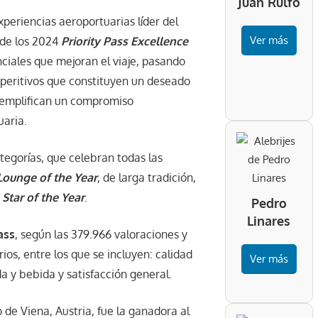
Juan Rulfo
periencias aeroportuarias líder del
Ver más
 de los 2024
Priority Pass Excellence
nciales que mejoran el viaje, pasando
aperitivos que constituyen un deseado
ejemplifican un compromiso
uaria.
egorías, que celebran todas las
Lounge of the Year
, de larga tradición,
 Star of the Year
.
Pedro
Linares
ass
, según las 379.966 valoraciones y
os, entre los que se incluyen: calidad
Ver más
da y bebida y satisfacción general.
 de Viena, Austria, fue la ganadora al