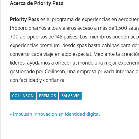
Acerca de Priority Pass
Priority Pass
es el programa de experiencias en aeropuerto
Proporcionamos a los viajeros acceso a más de 1.500 salas
700 aeropuertos de 145 países. Los miembros pueden ac
experiencias premium -desde spas hasta cabinas para dor
convertir cada viaje en algo especial. Mediante la creaci
líderes, ayudamos a ofrecer al mundo una mejor experienc
gestionado por Collinson, una empresa privada internacio
con facilidad y confianza.
COLLINSON
PREMIOS
SALAS VIP
Navegación
Entrada
Impulsan innovación en identidad digital
anterior:
de