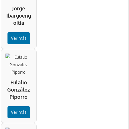
Jorge
Ibargüeng
oitia
Ver más
Eulalio
González
Piporro
Ver más