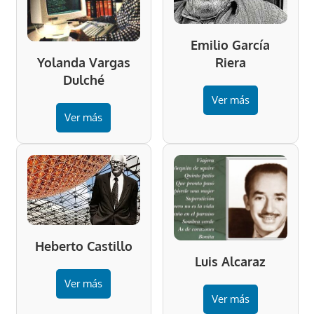
Emilio García
Riera
Yolanda Vargas
Dulché
Ver más
Ver más
Heberto Castillo
Luis Alcaraz
Ver más
Ver más