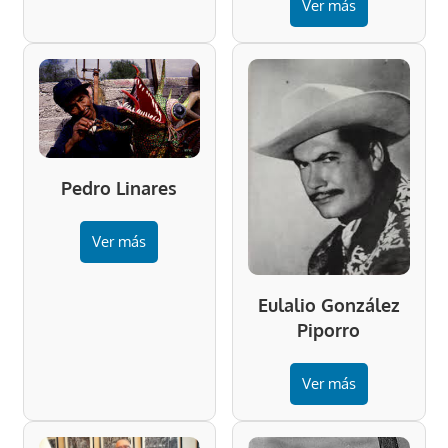
Ver más
Pedro Linares
Ver más
Eulalio González
Piporro
Ver más