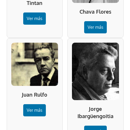
Tintan
Chava Flores
Ver más
Ver más
Juan Rulfo
Jorge
Ver más
Ibargüengoitia