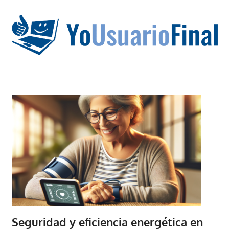
Saltar
al
contenido
La
tecnología
no
tiene
que
estar
en
chino
Seguridad y eficiencia energética en