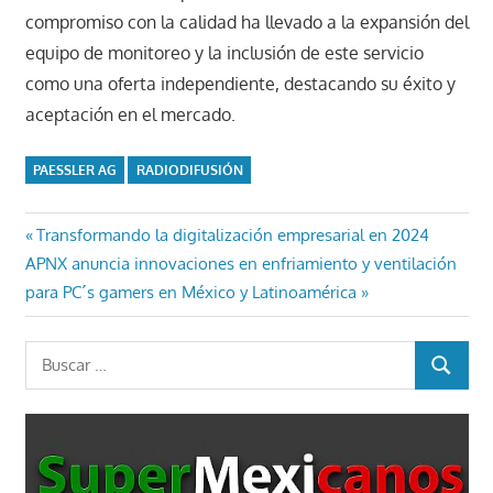
compromiso con la calidad ha llevado a la expansión del
equipo de monitoreo y la inclusión de este servicio
como una oferta independiente, destacando su éxito y
aceptación en el mercado.
PAESSLER AG
RADIODIFUSIÓN
Navegación
Entrada
Transformando la digitalización empresarial en 2024
Entrada
anterior:
APNX anuncia innovaciones en enfriamiento y ventilación
de
siguiente:
para PC´s gamers en México y Latinoamérica
entradas
Buscar:
BUSCAR