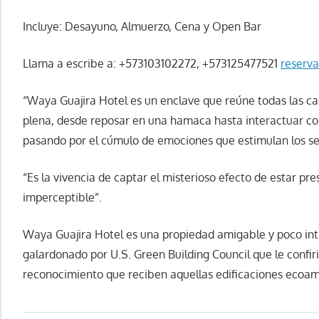
Incluye: Desayuno, Almuerzo, Cena y Open Bar
Llama a escribe a: +573103102272, +573125477521
reserv
“Waya Guajira Hotel es un enclave que reúne todas las car
plena, desde reposar en una hamaca hasta interactuar co
pasando por el cúmulo de emociones que estimulan los sen
“Es la vivencia de captar el misterioso efecto de estar pre
imperceptible”.
Waya Guajira Hotel es una propiedad amigable y poco intr
galardonado por U.S. Green Building Council que le confirió
reconocimiento que reciben aquellas edificaciones ecoam