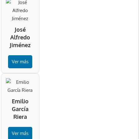
José
Alfredo
Jiménez
Ver más
Emilio
García
Riera
Ver más