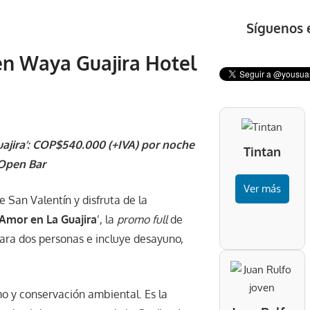
Síguenos 
en Waya Guajira Hotel
uajira’: COP$540.000 (+IVA) por noche
Tintan
 Open Bar
Ver más
 San Valentín y disfruta de la
Amor en La Guajira
’, la
promo full
de
ara dos personas e incluye desayuno,
o y conservación ambiental. Es la