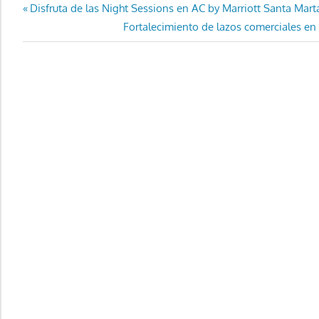
Navegación
Entrada
Disfruta de las Night Sessions en AC by Marriott Santa Mart
anterior:
Entrada
Fortalecimiento de lazos comerciales en
de
siguiente:
entradas