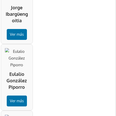
Jorge
Ibargüeng
oitia
Ver más
Eulalio
González
Piporro
Ver más