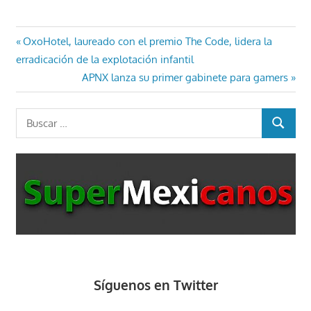
Navegación
Entrada
OxoHotel, laureado con el premio The Code, lidera la
anterior:
erradicación de la explotación infantil
de
Entrada
APNX lanza su primer gabinete para gamers
entradas
siguiente:
Buscar:
BUSCAR
Síguenos en Twitter