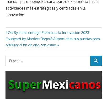
manual, permitiéndoles canalizar su experiencia hacia
actividades más estratégicas y centradas en la
innovación.
Navegación
Entrada
OutSystems entrega Premios a la Innovación 2023
Entrada
anterior:
Courtyard by Marriott Bogotá Airport abre sus puertas para
de
siguiente:
celebrar el fin de año con estilo
entradas
Buscar:
BUSCAR