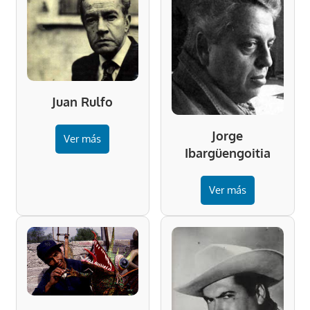
Juan Rulfo
Jorge
Ver más
Ibargüengoitia
Ver más