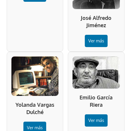
José Alfredo
Jiménez
Ver más
Emilio García
Riera
Yolanda Vargas
Dulché
Ver más
Ver más