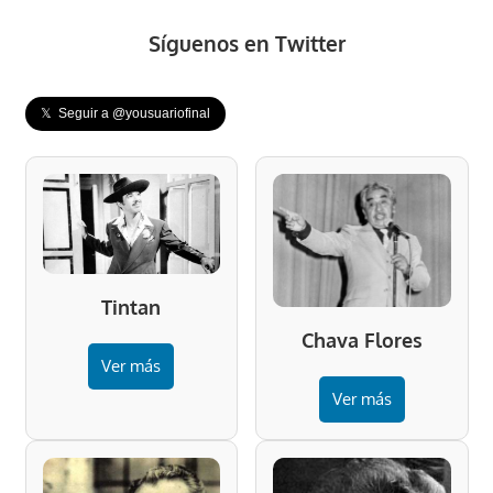
Síguenos en Twitter
𝕏 Seguir a @yousuariofinal
Tintan
Chava Flores
Ver más
Ver más