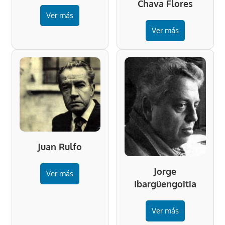
Chava Flores
Ver más
Ver más
Juan Rulfo
Jorge
Ver más
Ibargüengoitia
Ver más