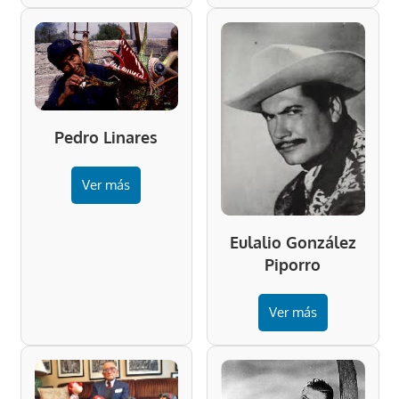
Pedro Linares
Ver más
Eulalio González
Piporro
Ver más