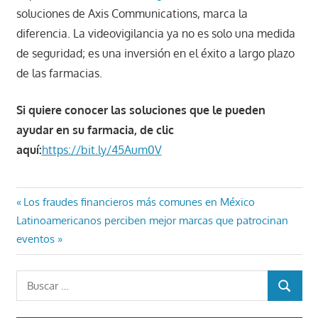
soluciones de Axis Communications, marca la
diferencia. La videovigilancia ya no es solo una medida
de seguridad; es una inversión en el éxito a largo plazo
de las farmacias.
Si quiere conocer las soluciones que le pueden
ayudar en su farmacia, de clic
aquí:
https://bit.ly/45Aum0V
Navegación
Entrada
Los fraudes financieros más comunes en México
Entrada
anterior:
Latinoamericanos perciben mejor marcas que patrocinan
de
siguiente:
eventos
entradas
Buscar:
BUSCAR