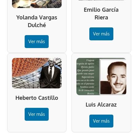
Emilio García
Riera
Yolanda Vargas
Dulché
Ver más
Ver más
Heberto Castillo
Luis Alcaraz
Ver más
Ver más