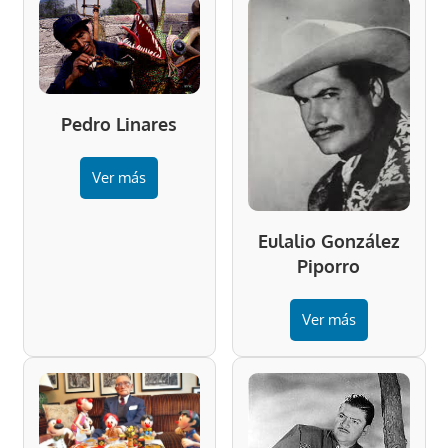
Pedro Linares
Ver más
Eulalio González
Piporro
Ver más