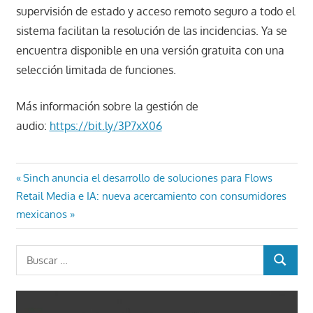
supervisión de estado y acceso remoto seguro a todo el
sistema facilitan la resolución de las incidencias. Ya se
encuentra disponible en una versión gratuita con una
selección limitada de funciones.
Más información sobre la gestión de
audio:
https://bit.ly/3P7xX06
Navegación
Entrada
Sinch anuncia el desarrollo de soluciones para Flows
Entrada
anterior:
Retail Media e IA: nueva acercamiento con consumidores
de
siguiente:
mexicanos
entradas
Buscar:
BUSCAR