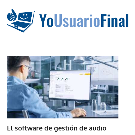
Saltar
al
contenido
La
tecnología
no
tiene
que
estar
en
chino
El software de gestión de audio