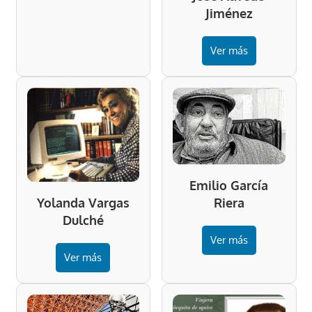
Jiménez
Ver más
Emilio García
Riera
Yolanda Vargas
Dulché
Ver más
Ver más