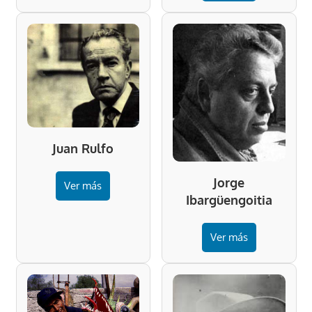
Juan Rulfo
Jorge
Ver más
Ibargüengoitia
Ver más