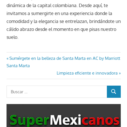
dinámica de la capital colombiana. Desde aquí, te
invitamos a sumergirte en una experiencia donde la
comodidad y la elegancia se entrelazan, brindándote un
cálido abrazo desde el momento en que pisas nuestro
suelo.
Navegación
Entrada
Sumérgete en la belleza de Santa Marta en AC by Marriott
anterior:
Santa Marta
de
Entrada
Limpieza eficiente e innovadora
entradas
siguiente:
Buscar:
BUSCAR