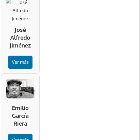
José
Alfredo
Jiménez
Ver más
Emilio
García
Riera