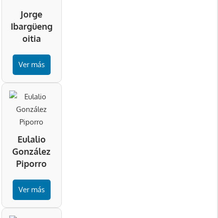
Jorge
Ibargüeng
oitia
Ver más
Eulalio
González
Piporro
Ver más