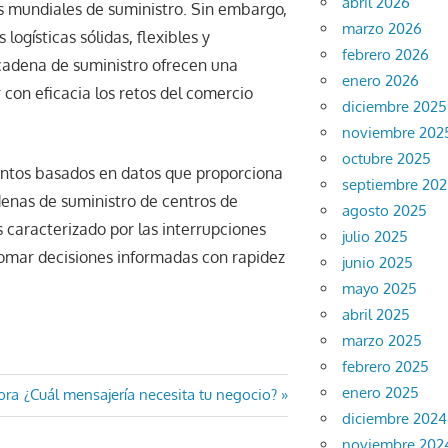
abril 2026
s mundiales de suministro. Sin embargo,
marzo 2026
ogísticas sólidas, flexibles y
febrero 2026
 cadena de suministro ofrecen una
enero 2026
 con eficacia los retos del comercio
diciembre 2025
noviembre 202
octubre 2025
ientos basados en datos que proporciona
septiembre 20
enas de suministro de centros de
agosto 2025
 caracterizado por las interrupciones
julio 2025
tomar decisiones informadas con rapidez
junio 2025
mayo 2025
abril 2025
marzo 2025
febrero 2025
enero 2025
Entrada
ora
¿Cuál mensajería necesita tu negocio?
diciembre 2024
siguiente:
noviembre 202