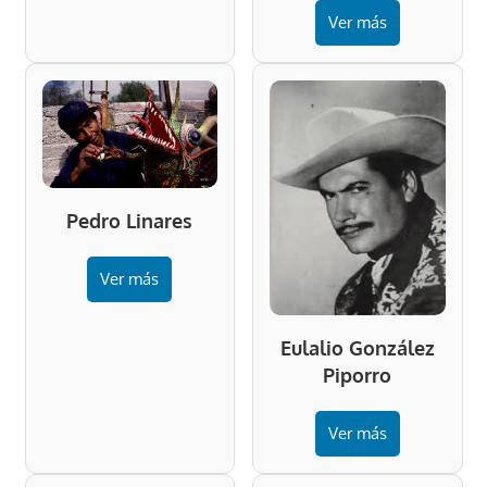
Ver más
Pedro Linares
Ver más
Eulalio González
Piporro
Ver más