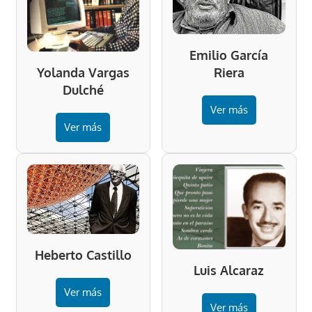
Emilio García
Riera
Yolanda Vargas
Dulché
Ver más
Ver más
Heberto Castillo
Luis Alcaraz
Ver más
Ver más