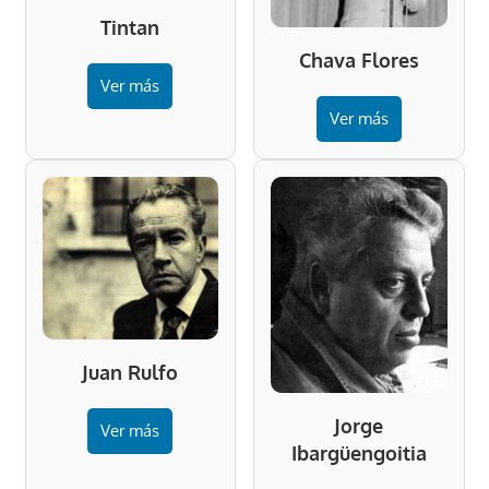
Tintan
Chava Flores
Ver más
Ver más
Juan Rulfo
Jorge
Ver más
Ibargüengoitia