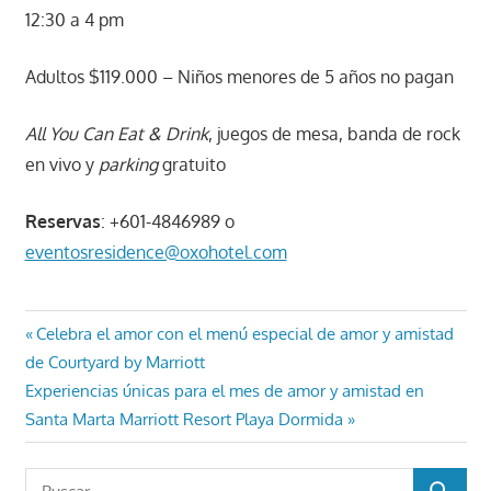
12:30 a 4 pm
Adultos $119.000 – Niños menores de 5 años no pagan
All You Can Eat & Drink
, juegos de mesa, banda de rock
en vivo y
parking
gratuito
Reservas
: +601-4846989 o
eventosresidence@oxohotel.com
Navegación
Entrada
Celebra el amor con el menú especial de amor y amistad
anterior:
de Courtyard by Marriott
de
Entrada
Experiencias únicas para el mes de amor y amistad en
entradas
siguiente:
Santa Marta Marriott Resort Playa Dormida
Buscar: