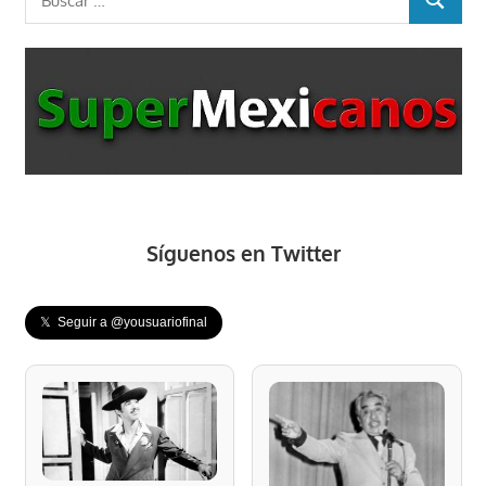
BUSCAR
Síguenos en Twitter
𝕏 Seguir a @yousuariofinal