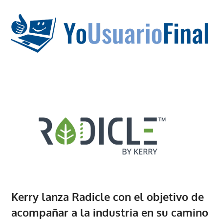
Saltar
al
contenido
La
tecnología
no
tiene
que
estar
en
chino
Kerry lanza Radicle con el objetivo de
acompañar a la industria en su camino