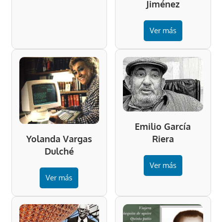
Jiménez
Ver más
Emilio García
Riera
Yolanda Vargas
Dulché
Ver más
Ver más