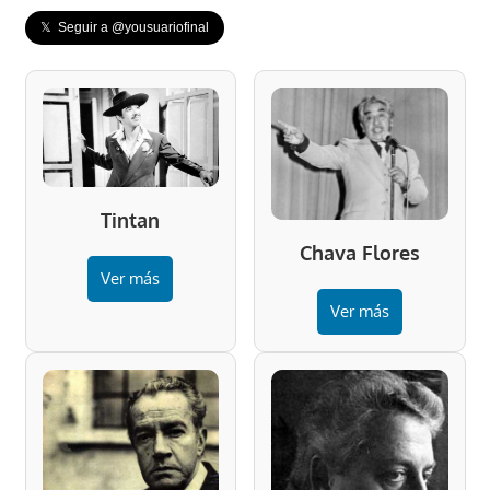
𝕏 Seguir a @yousuariofinal
Tintan
Chava Flores
Ver más
Ver más