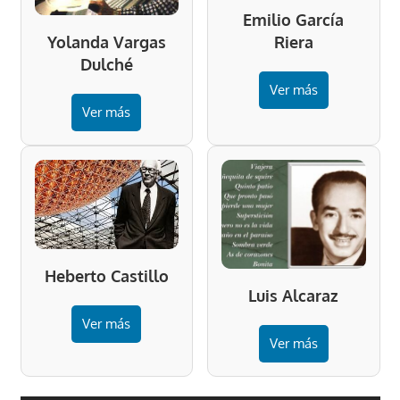
Emilio García
Riera
Yolanda Vargas
Dulché
Ver más
Ver más
Heberto Castillo
Luis Alcaraz
Ver más
Ver más