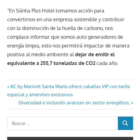
“En Sánha Plus Hotel tomamos acción para
convertirnos en una empresa sostenible y contribuir
con la disminución de la huella de carbono, nos
complace informar que somos auto generadores de
energía limpia, esto nos permitirá impactar de manera
positiva al medio ambiente al
dejar de emitir el
equivalente a 255,7 toneladas de CO2
cada año.
Navegación
Entrada
AC by Marriott Santa Marta ofrece cabañas VIP con tarifa
anterior:
especial y amenities exclusivos
de
Entrada
Diversidad e inclusión avanzan en sector energético,
entradas
siguiente:
Buscar:
BUSCAR