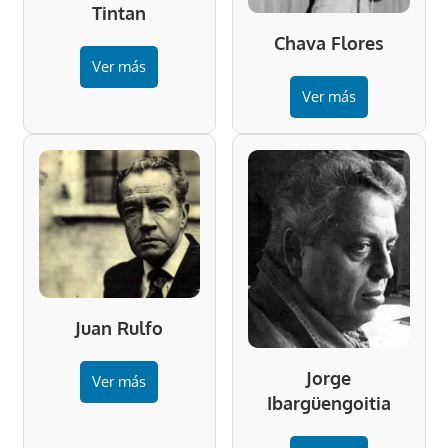
Tintan
Chava Flores
Ver más
Ver más
Juan Rulfo
Jorge
Ver más
Ibargüengoitia