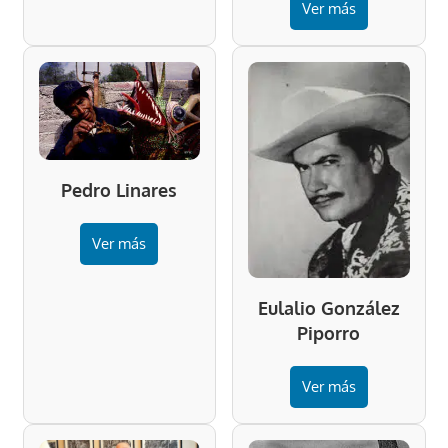
Ver más
Pedro Linares
Ver más
Eulalio González
Piporro
Ver más