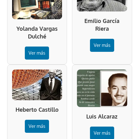
Emilio García
Riera
Yolanda Vargas
Dulché
Ver más
Ver más
Heberto Castillo
Luis Alcaraz
Ver más
Ver más