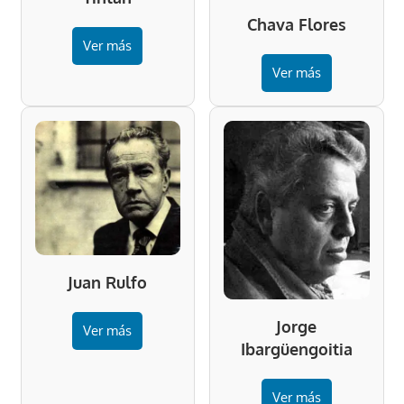
Chava Flores
Ver más
Ver más
Juan Rulfo
Jorge
Ver más
Ibargüengoitia
Ver más