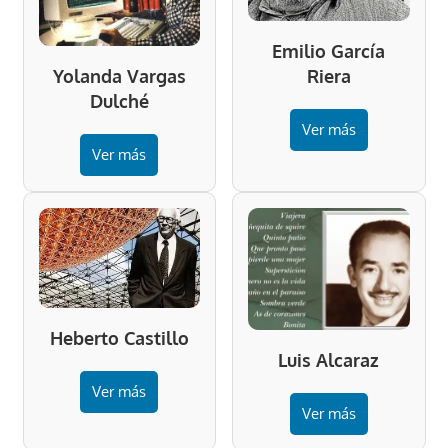
Emilio García
Riera
Yolanda Vargas
Dulché
Ver más
Ver más
Heberto Castillo
Luis Alcaraz
Ver más
Ver más