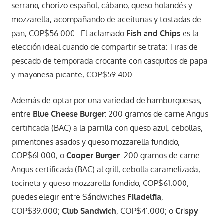
serrano, chorizo español, cábano, queso holandés y
mozzarella, acompañando de aceitunas y tostadas de
pan, COP$56.000. El aclamado
Fish and Chips
es la
elección ideal cuando de compartir se trata: Tiras de
pescado de temporada crocante con casquitos de papa
y mayonesa picante, COP$59.400.
Además de optar por una variedad de hamburguesas,
entre
Blue Cheese Burger
: 200 gramos de carne Angus
certificada (BAC) a la parrilla con queso azul, cebollas,
pimentones asados y queso mozzarella fundido,
COP$61.000; o
Cooper Burger
: 200 gramos de carne
Angus certificada (BAC) al grill, cebolla caramelizada,
tocineta y queso mozzarella fundido, COP$61.000;
puedes elegir entre Sándwiches
Filadelfia
,
COP$39.000;
Club Sandwich
, COP$41.000; o
Crispy