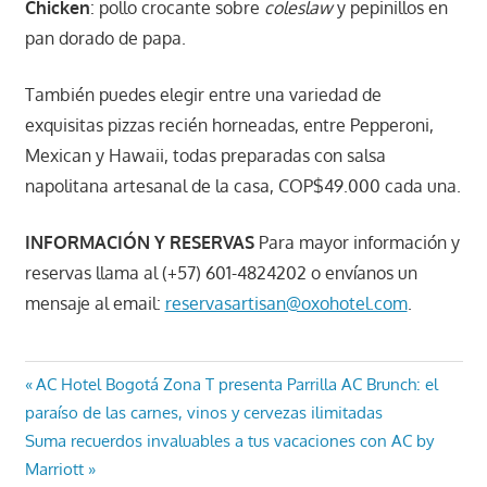
Chicken
: pollo crocante sobre
coleslaw
y pepinillos en
pan dorado de papa.
También puedes elegir entre una variedad de
exquisitas pizzas recién horneadas, entre Pepperoni,
Mexican y Hawaii, todas preparadas con salsa
napolitana artesanal de la casa, COP$49.000 cada una.
INFORMACIÓN Y RESERVAS
Para mayor información y
reservas llama al (+57) 601-4824202 o envíanos un
mensaje al email:
reservasartisan@oxohotel.com
.
Navegación
Entrada
AC Hotel Bogotá Zona T presenta Parrilla AC Brunch: el
anterior:
paraíso de las carnes, vinos y cervezas ilimitadas
de
Entrada
Suma recuerdos invaluables a tus vacaciones con AC by
entradas
siguiente:
Marriott