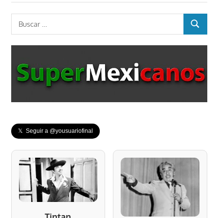
Buscar:
BUSCAR
𝕏 Seguir a @yousuariofinal
Tintan