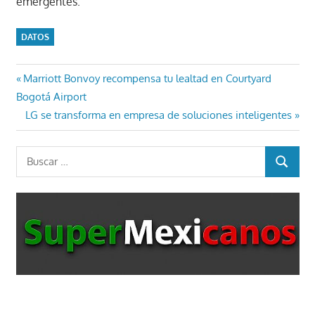
emergentes.
DATOS
Navegación
Entrada
Marriott Bonvoy recompensa tu lealtad en Courtyard
anterior:
Bogotá Airport
de
Entrada
LG se transforma en empresa de soluciones inteligentes
entradas
siguiente:
Buscar:
BUSCAR