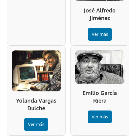
José Alfredo
Jiménez
Ver más
Emilio García
Riera
Yolanda Vargas
Dulché
Ver más
Ver más