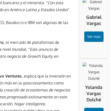
 bancario y el minorista. “
Con esta
do en América Latina y Estados Unidos
“.
Gabriel
IMED, Bauducco e IBM son algunas de las
Vargas
Ver más
hs
, el mercado de plataformas de
 nivel mundial. “
Este anuncio de
stro negocio de Growth Equity en
ivo Ventures
, explica que la inversión en
 aún más en su posicionamiento como
Yolanda
 la creación de ecosistemas de negocios
Vargas
emos progresado exitosamente en este
Dulché
ucación, hogar inteligente,
na tecnología habilitadora que nos