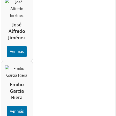
José
Alfredo
Jiménez
Ver más
Emilio
García
Riera
Ver más