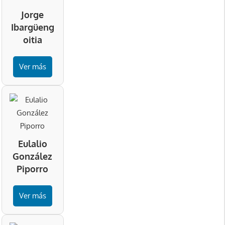
Jorge
Ibargüeng
oitia
Ver más
Eulalio
González
Piporro
Ver más