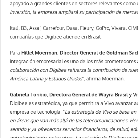
apoyado a grandes clientes en sectores relevantes como el
inversión, la empresa ampliará su participación de merca
Itaú, B3, Assaí, Carrefour, Dasa, Fleury, GoPro, Vivara, C
compañías que Digibee atiende en Brasil.
Para
Hillel Moerman, Director General de Goldman Sac
integración empresarial es uno de los más prometedores a
colaboración con Digibee refuerza la contribución de nue
América Latina y Estados Unidos
“, afirma Moerman.
Gabriela Toribio, Directora General de Wayra Brasil y V
Digibee es estratégica, ya que permitirá a Vivo avanzar
empresa de tecnología. “
La estrategia de Vivo se basa en
en áreas que van más allá de las telecomunicaciones. H
sentido y ya ofrecemos servicios financieros, de salud, ed
entretenimiento, entre otros. La solución de Digibee es u