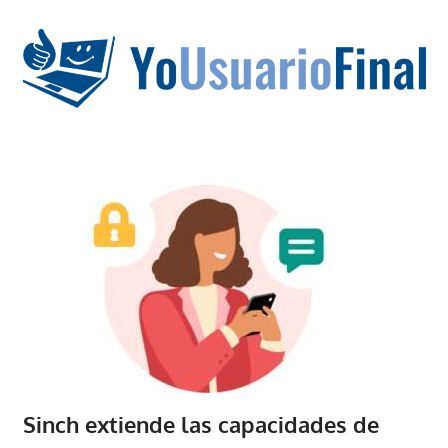
Saltar
al
contenido
La
tecnología
no
tiene
que
estar
en
chino
Sinch extiende las capacidades de