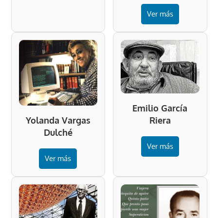
Ver más
Emilio García
Riera
Yolanda Vargas
Dulché
Ver más
Ver más