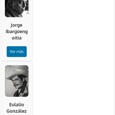
Jorge
Ibargüeng
oitia
Ver más
Eulalio
González