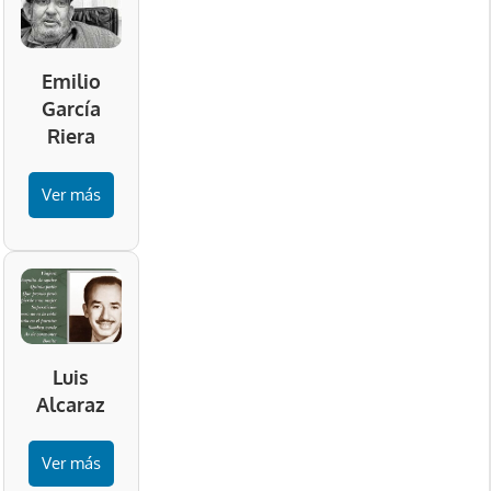
Emilio
García
Riera
Ver más
Luis
Alcaraz
Ver más