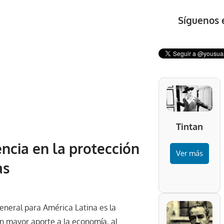
Síguenos 
Tintan
encia en la protección
Ver más
as
eneral para América Latina es la
 un mayor aporte a la economía, al