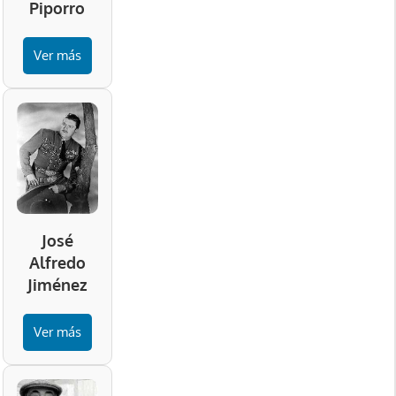
Piporro
Ver más
José
Alfredo
Jiménez
Ver más