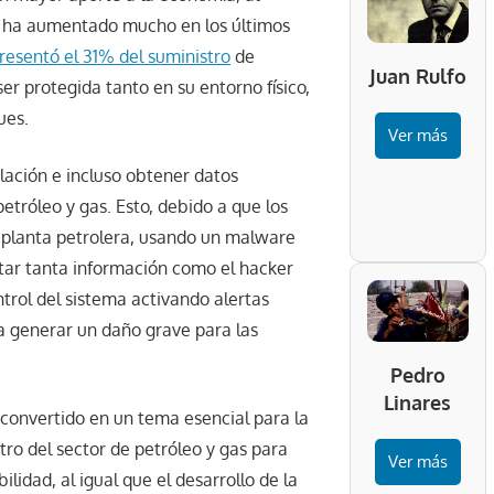
as ha aumentado mucho en los últimos
resentó el 31% del suministro
de
Juan Rulfo
er protegida tanto en su entorno físico,
ues.
Ver más
lación e incluso obtener datos
petróleo y gas. Esto, debido a que los
 planta petrolera, usando un malware
ctar tanta información como el hacker
trol del sistema activando alertas
ía generar un daño grave para las
Pedro
Linares
convertido en un tema esencial para la
tro del sector de petróleo y gas para
Ver más
lidad, al igual que el desarrollo de la