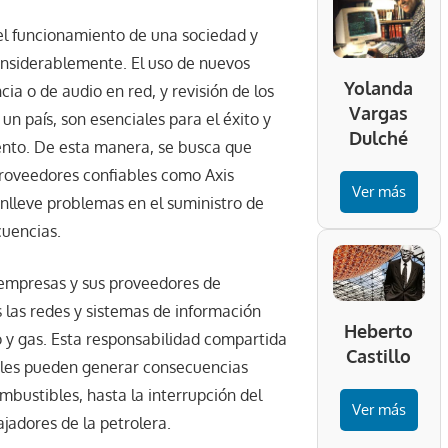
 el funcionamiento de una sociedad y
onsiderablemente. El uso de nuevos
Yolanda
ia o de audio en red, y revisión de los
Vargas
 un país, son esenciales para el éxito y
Dulché
ento. De esta manera, se busca que
proveedores confiables como Axis
Ver más
lleve problemas en el suministro de
cuencias.
e empresas y sus proveedores de
 las redes y sistemas de información
Heberto
eo y gas. Esta responsabilidad compartida
Castillo
uales pueden generar consecuencias
mbustibles, hasta la interrupción del
Ver más
ajadores de la petrolera.