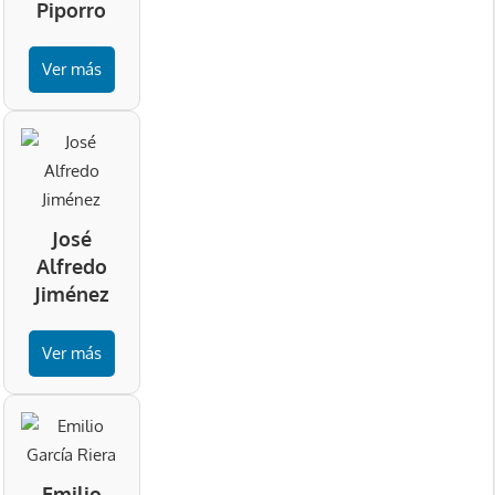
Piporro
Ver más
José
Alfredo
Jiménez
Ver más
Emilio