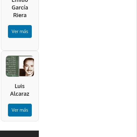
García
Riera
Ver más
Luis
Alcaraz
Ver más