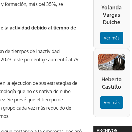
 y formación, más del 35%, se
Yolanda
Vargas
Dulché
e la actividad debido al tiempo de
Ver más
on de tiempos de inactividad
En 2023, este porcentaje aumentó al 79
Heberto
 la ejecución de sus estrategias de
Castillo
cnología que no es nativa de nube
dez. Se prevé que el tiempo de
Ver más
n grupo cada vez más reducido de
rnos.
ARCHIVOS
, sigue costando a la empresa”, declaró