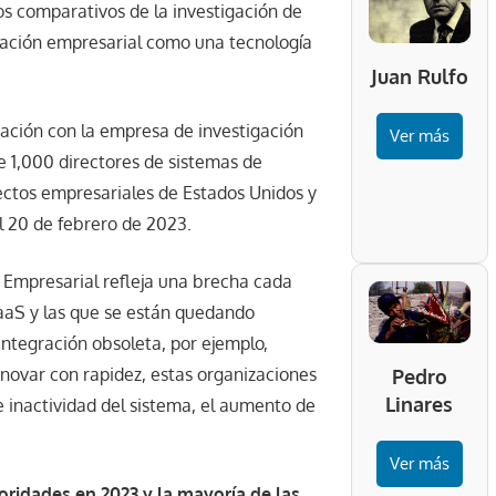
os comparativos de la investigación de
gración empresarial como una tecnología
Juan Rulfo
ración con la empresa de investigación
Ver más
 1,000 directores de sistemas de
tectos empresariales de Estados Unidos y
el 20 de febrero de 2023.
n Empresarial refleja una brecha cada
aaS y las que se están quedando
ntegración obsoleta, por ejemplo,
nnovar con rapidez, estas organizaciones
Pedro
Linares
 inactividad del sistema, el aumento de
Ver más
ioridades en 2023 y la mayoría de las