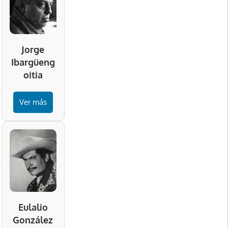
Jorge
Ibargüeng
oitia
Ver más
Eulalio
González