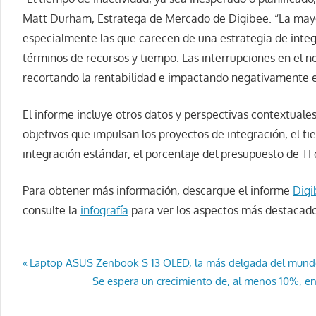
Matt Durham, Estratega de Mercado de Digibee. “La mayor
especialmente las que carecen de una estrategia de inte
términos de recursos y tiempo. Las interrupciones en el n
recortando la rentabilidad e impactando negativamente en
El informe incluye otros datos y perspectivas contextuales
objetivos que impulsan los proyectos de integración, el t
integración estándar, el porcentaje del presupuesto de TI 
Para obtener más información, descargue el informe
Digi
consulte la
infografía
para ver los aspectos más destacado
Navegación
Entrada
Laptop ASUS Zenbook S 13 OLED, la más delgada del mund
anterior:
Entrada
Se espera un crecimiento de, al menos 10%, en
de
siguiente: