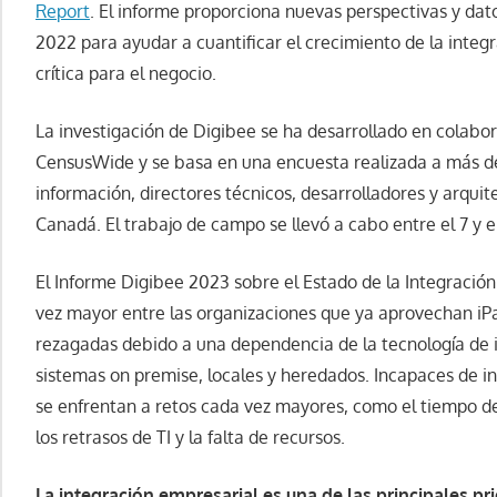
Report
. El informe proporciona nuevas perspectivas y dat
2022 para ayudar a cuantificar el crecimiento de la inte
crítica para el negocio.
La investigación de Digibee se ha desarrollado en colabo
CensusWide y se basa en una encuesta realizada a más de
información, directores técnicos, desarrolladores y arqui
Canadá. El trabajo de campo se llevó a cabo entre el 7 y 
El Informe Digibee 2023 sobre el Estado de la Integració
vez mayor entre las organizaciones que ya aprovechan iP
rezagadas debido a una dependencia de la tecnología de i
sistemas on premise, locales y heredados. Incapaces de i
se enfrentan a retos cada vez mayores, como el tiempo de
los retrasos de TI y la falta de recursos.
La integración empresarial es una de las principales pr