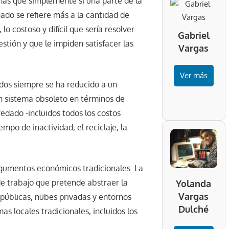
ás que simplemente si una parte de la
gado se refiere más a la cantidad de
o costoso y difícil que sería resolver
Gabriel
stión y que le impiden satisfacer las
Vargas
Ver más
ados siempre se ha reducido a un
n sistema obsoleto en términos de
edado -incluidos todos los costos
empo de inactividad, el reciclaje, la
argumentos económicos tradicionales. La
de trabajo que pretende abstraer la
Yolanda
Vargas
 públicas, nubes privadas y entornos
Dulché
as locales tradicionales, incluidos los