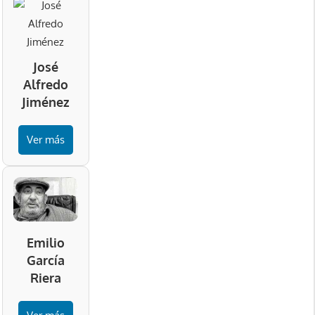
José
Alfredo
Jiménez
Ver más
Emilio
García
Riera