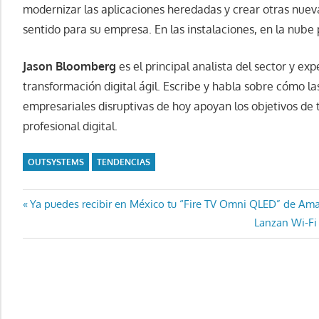
modernizar las aplicaciones heredadas y crear otras nue
sentido para su empresa. En las instalaciones, en la nube 
Jason Bloomberg
es el principal analista del sector y e
transformación digital ágil. Escribe y habla sobre cómo l
empresariales disruptivas de hoy apoyan los objetivos de
profesional digital.
OUTSYSTEMS
TENDENCIAS
Navegación
Entrada
Ya puedes recibir en México tu “Fire TV Omni QLED” de Am
anterior:
Entrada
Lanzan Wi-Fi 
de
siguiente:
entradas