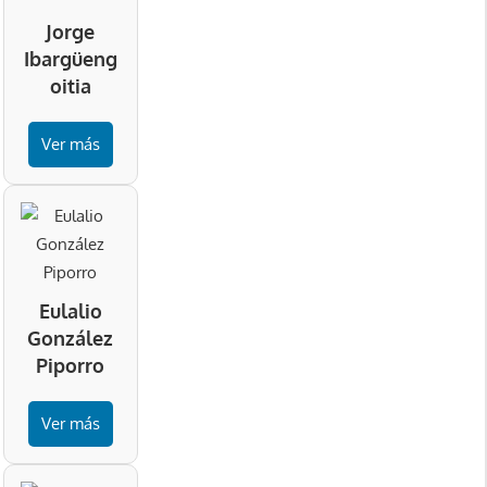
Jorge
Ibargüeng
oitia
Ver más
Eulalio
González
Piporro
Ver más