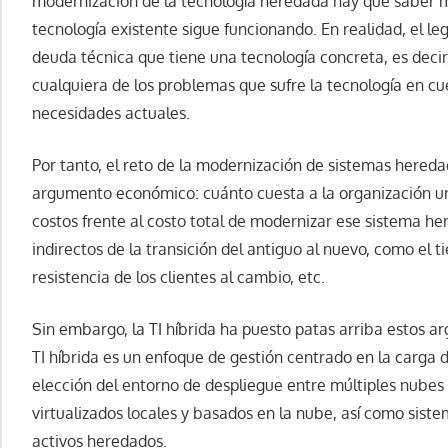
modernización de la tecnología heredada hay que saber m
tecnología existente sigue funcionando. En realidad, el le
deuda técnica que tiene una tecnología concreta, es decir, l
cualquiera de los problemas que sufre la tecnología en cue
necesidades actuales.
Por tanto, el reto de la modernización de sistemas hered
argumento económico: cuánto cuesta a la organización u
costos frente al costo total de modernizar ese sistema her
indirectos de la transición del antiguo al nuevo, como el ti
resistencia de los clientes al cambio, etc.
Sin embargo, la TI híbrida ha puesto patas arriba estos 
TI híbrida es un enfoque de gestión centrado en la carga 
elección del entorno de despliegue entre múltiples nubes
virtualizados locales y basados en la nube, así como sistem
activos heredados.