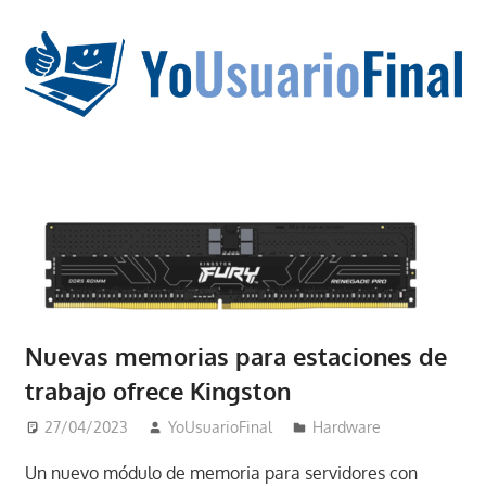
Saltar
al
contenido
La
tecnología
no
tiene
que
estar
en
Nuevas memorias para estaciones de
chino
trabajo ofrece Kingston
27/04/2023
YoUsuarioFinal
Hardware
Un nuevo módulo de memoria para servidores con