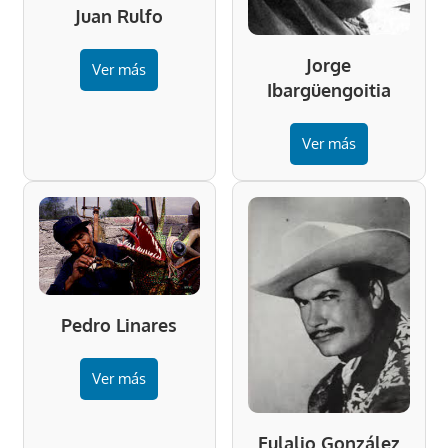
Juan Rulfo
Jorge
Ver más
Ibargüengoitia
Ver más
Pedro Linares
Ver más
Eulalio González