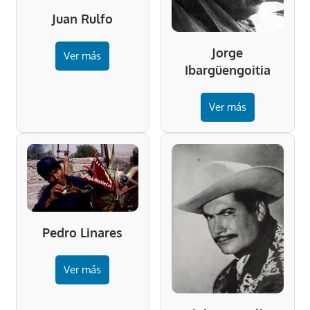
Juan Rulfo
Jorge
Ver más
Ibargüengoitia
Ver más
Pedro Linares
Ver más