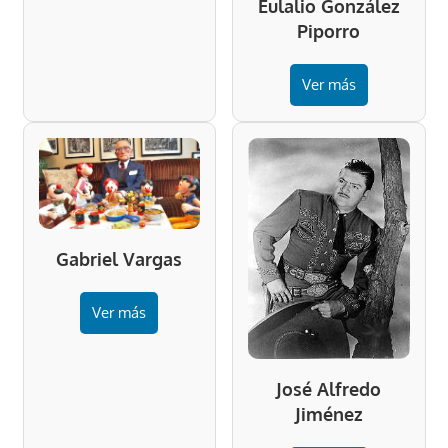
Eulalio González
Piporro
Ver más
Gabriel Vargas
Ver más
José Alfredo
Jiménez