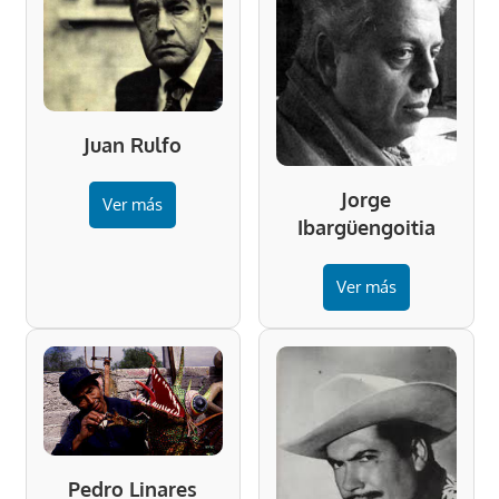
Juan Rulfo
Jorge
Ver más
Ibargüengoitia
Ver más
Pedro Linares