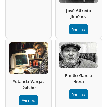
José Alfredo
Jiménez
Ver más
Emilio García
Riera
Yolanda Vargas
Dulché
Ver más
Ver más