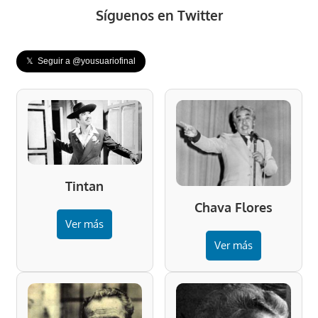
Síguenos en Twitter
𝕏 Seguir a @yousuariofinal
Tintan
Chava Flores
Ver más
Ver más