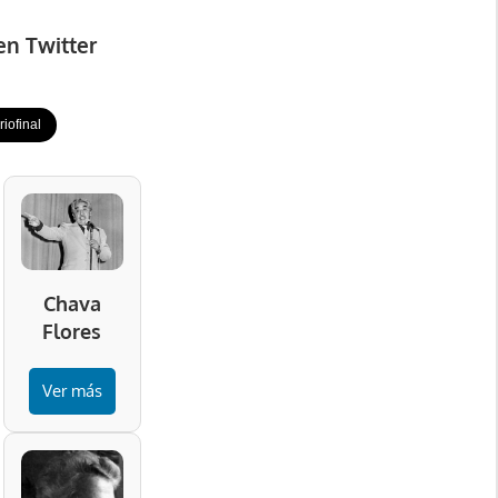
en Twitter
iofinal
Chava
Flores
Ver más