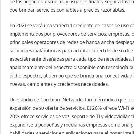
de los negocios, escuelas, y usuarios finales, seguirá fav
que brindan servicios confiables a precios razonables.
En 2021 se verá una variedad creciente de casos de uso de 
implementados por proveedores de servicios, empresas, o
principales operadores de redes de banda ancha despleg
soluciones inalámbricas para adaptar la red desde su dors
especialmente diseñadas para cada tipo de necesidades. E
apalancamiento del espectro disponible con tecnología 
dicho espectro, al tiempo que se brinda una conectividad qu
nuevas, cambiantes y crecientes necesidades.
Un estudio de Cambium Networks también indica que los 
expansión de su oferta de servicios. El 26% ofrece Wi-Fi
20% ofrece servicios de voz, soporte de TI y videovigilanc
expandirse a pequeñas y medianas empresas como una pri
habilidades y servicios en aplicaciones para el hogar intel