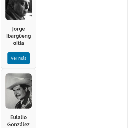
Jorge
Ibargüeng
oitia
Ver más
Eulalio
González