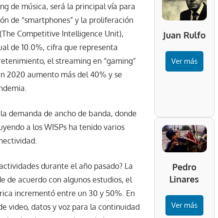
ng de música, será la principal vía para
ón de “smartphones” y la proliferación
(The Competitive Intelligence Unit),
Juan Rulfo
al de 10.0%, cifra que representa
retenimiento, el streaming en “gaming”
Ver más
s en 2020 aumento más del 40% y se
andemia.
or la demanda de ancho de banda, donde
uyendo a los WISPs ha tenido varios
nectividad.
 actividades durante el año pasado? La
Pedro
Linares
e de acuerdo con algunos estudios, el
rica incrementó entre un 30 y 50%. En
Ver más
de video, datos y voz para la continuidad