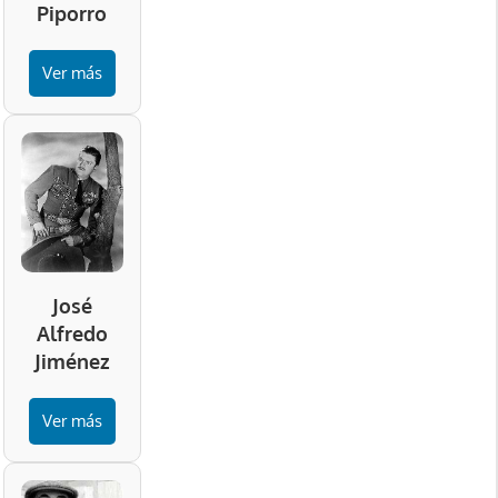
Piporro
Ver más
José
Alfredo
Jiménez
Ver más