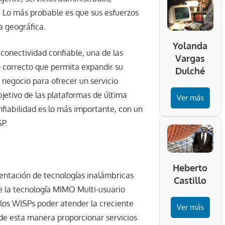
l. Lo más probable es que sus esfuerzos
a geográfica.
Yolanda
 conectividad confiable, una de las
Vargas
 correcto que permita expandir su
Dulché
 negocio para ofrecer un servicio
bjetivo de las plataformas de última
Ver más
fiabilidad es lo más importante, con un
SP.
Heberto
entación de tecnologías inalámbricas
Castillo
 de la tecnología MIMO Multi-usuario
os WISPs poder atender la creciente
Ver más
 de esta manera proporcionar servicios