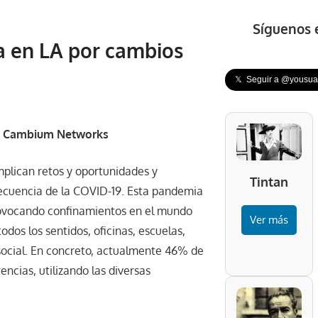
Síguenos 
 en LA por cambios
𝕏 Seguir a @yousuar
 en Cambium Networks
plican retos y oportunidades y
Tintan
ecuencia de la COVID-19. Esta pandemia
rovocando confinamientos en el mundo
Ver más
odos los sentidos, oficinas, escuelas,
 social. En concreto, actualmente 46% de
ncias, utilizando las diversas