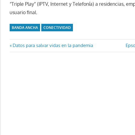
“Triple Play” (IPTV, Internet y Telefonía) a residencias, em
usuario final.
BANDA ANCHA
CONECTIVIDAD
Navegación
Entrada
Entr
Datos para salvar vidas en la pandemia
Epso
anterior:
sigu
de
entradas