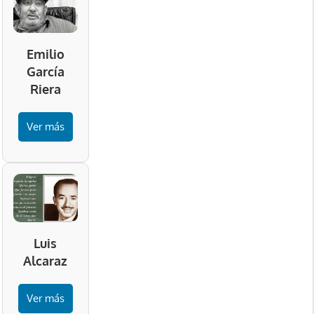
Emilio
García
Riera
Ver más
Luis
Alcaraz
Ver más