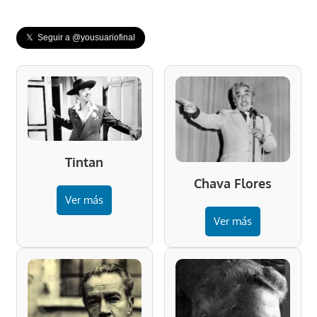
𝕏 Seguir a @yousuariofinal
Tintan
Chava Flores
Ver más
Ver más