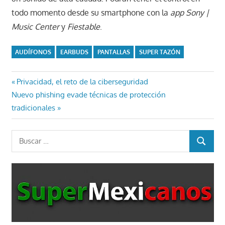
todo momento desde su smartphone con la
app Sony |
Music Center
y
Fiestable
.
AUDÍFONOS
EARBUDS
PANTALLAS
SUPER TAZÓN
Navegación
Entrada
Privacidad, el reto de la ciberseguridad
Entrada
anterior:
Nuevo phishing evade técnicas de protección
de
siguiente:
tradicionales
entradas
Buscar:
BUSCAR