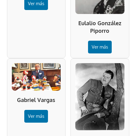
Ver más
Eulalio González
Piporro
Ver más
Gabriel Vargas
Ver más