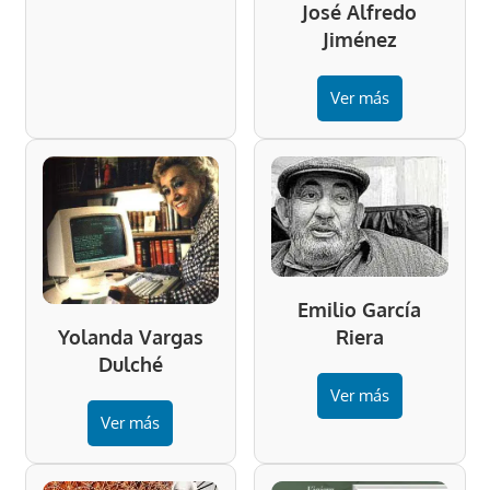
José Alfredo
Jiménez
Ver más
Emilio García
Riera
Yolanda Vargas
Dulché
Ver más
Ver más